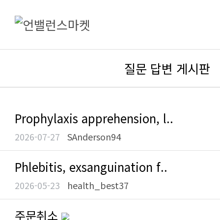
질문 답변 게시판
Prophylaxis apprehension, l..
2026-07-27
SAnderson94
Phlebitis, exsanguination f..
2026-05-23
health_best37
주문취소