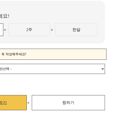
세요!
2주
한달
하기
찜하기