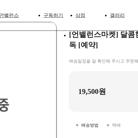
언밸런스
구독하기
상점
갤러리
[언밸런스마켓] 달콤
독 [예약]
배송일정을 잘 확인해 주시고 주문해
19,500원
배송방법
택배