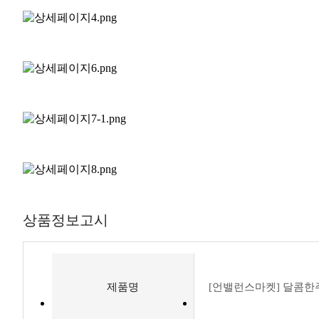
상품정보고시
제품명
[언밸런스마켓] 달콤한주